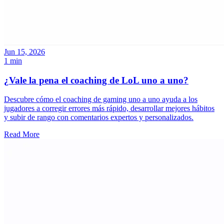
Jun 15, 2026
1 min
¿Vale la pena el coaching de LoL uno a uno?
Descubre cómo el coaching de gaming uno a uno ayuda a los
jugadores a corregir errores más rápido, desarrollar mejores hábitos
y subir de rango con comentarios expertos y personalizados.
Read More