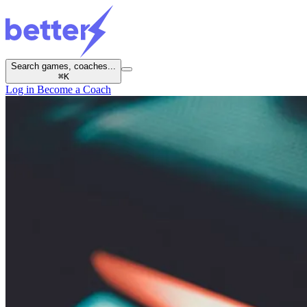
Search games, coaches...
⌘
K
Log in
Become a Coach