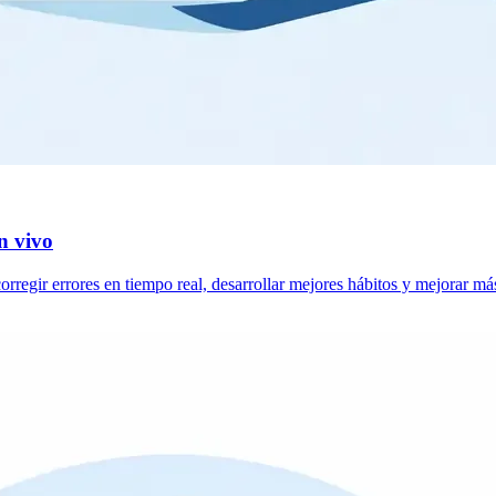
n vivo
orregir errores en tiempo real, desarrollar mejores hábitos y mejorar m