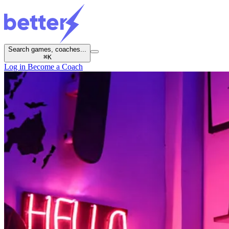
Search games, coaches...
⌘
K
Log in
Become a Coach