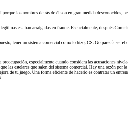
í porque los nombres detrás de él son en gran medida desconocidos, per
 legítimas estaban arraigadas en fraude. Esencialmente, después Comision
puesto, tener un sistema comercial como lo hizo, CS: Go parecía ser el o
preocupación, especialmente cuando considera las acusaciones nivelada
 que las estelares que salen del sistema comercial. Hay una razón por la
jora de tu juego. Una forma eficiente de hacerlo es contratar un entre
o