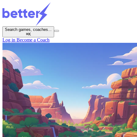
Search games, coaches...
⌘
K
Log in
Become a Coach