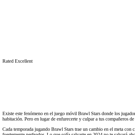
Rated Excellent
Existe este fenómeno en el juego móvil Brawl Stars donde los jugador
habitación. Pero en lugar de enfurecerte y culpar a tus compañeros de
Cada temporada jugando Brawl Stars trae un cambio en el meta con ca
fuertemente nerfeados. Lo que solía salvarte en 2024 no te salvará ah