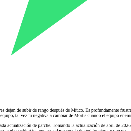
es dejan de subir de rango después de Mítico. Es profundamente frustran
 equipo, tal vez tu negativa a cambiar de Mortis cuando el equipo enemi
da actualización de parche. Tomando la actualización de abril de 2026,
ora, y el coaching te ayudará a darte cuenta de qué funciona y qué no.